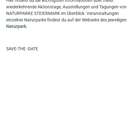
Hier findest du die wichtigsten Informationen über meist
wiederkehrende Aktionstage, Ausstellungen und Tagungen von
NATURPARKE STEIERMARK im Überblick. Veranstaltungen
einzelner Naturparke findest du auf der Webseite des jeweiligen
Naturpark
.
SAVE-THE -DATE
Markt der Artenvielfalt 2026
Vorhang auf für den steirischen Naturschutz – Von der Wildnis bis
zur Kulturlandschaft:
Mittwoch, 30. September 2026 (10:00 – 17:00)
Herrengasse und Landhaushof/Graz
(bei Regen: Ersatztermin am Folgetag, 1.10.2026)
weiterlesen