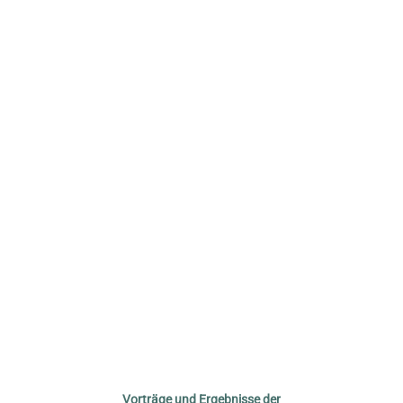
© pixabay / shameersrk
Vorträge und Ergebnisse der