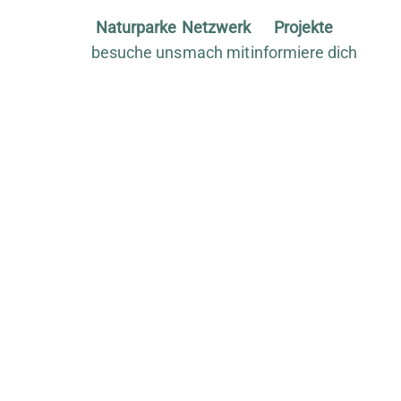
Naturparke
Netzwerk
Projekte
besuche uns
mach mit
informiere dich