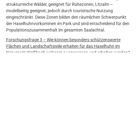
strukturreiche Wälder, geeignet für Ruhezonen, Litzalm –
modellseitig geeignet, jedoch durch touristische Nutzung
eingeschränkt. Diese Zonen bilden den räumlichen Schwerpunkt
der Haselhuhnvorkommen im Park und sind entscheidend für den
Populationszusammenhalt im gesamten Saalachtal.
Forschungsfrage 3 – Wie können besonders schützenswerte
Flächen und Landschaftsteile erhalten für das Haselhuhn im
Naturpark Weißbach wirksam ausgewiesen und erhalten werden?
Zur langfristigen Sicherung geeigneter Habitate wird ein
dreistufiges Zonierungskonzept empfohlen.
1) Kernruhezonen
: In
straßenfernen, gewässernahen „Hotspots“ (Kematenkessel,
südöstliche Parkteile) sollten neue Wege vermieden und forstliche
Eingriffe sowie touristische Nutzung – insbesondere zwischen
April und Juni (Brut- und Aufzuchtzeit) – minimiert werden.
2)
Pufferzonen (100–200 m):
Waldarbeiten eingeschränkt;
Besucherlenkung durch Informationstafeln und Wegführung.
3)
Managementzonen:
In stärker frequentierten Bereichen (z. B.
Litzalm) werden saisonale Wegsperren, Leinenpflicht für Hunde
und temporäre Besucherlenkung empfohlen. Forstlich sind
strukturreiche, stufig aufgebaute Mischbestände mit