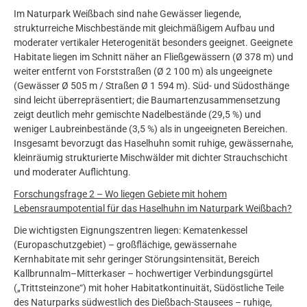
Im Naturpark Weißbach sind nahe Gewässer liegende,
strukturreiche Mischbestände mit gleichmäßigem Aufbau und
moderater vertikaler Heterogenität besonders geeignet. Geeignete
Habitate liegen im Schnitt näher an Fließgewässern (Ø 378 m) und
weiter entfernt von Forststraßen (Ø 2 100 m) als ungeeignete
(Gewässer Ø 505 m / Straßen Ø 1 594 m). Süd- und Südosthänge
sind leicht überrepräsentiert; die Baumartenzusammensetzung
zeigt deutlich mehr gemischte Nadelbestände (29,5 %) und
weniger Laubreinbestände (3,5 %) als in ungeeigneten Bereichen.
Insgesamt bevorzugt das Haselhuhn somit ruhige, gewässernahe,
kleinräumig strukturierte Mischwälder mit dichter Strauchschicht
und moderater Auflichtung.
Forschungsfrage 2 – Wo liegen Gebiete mit hohem
Lebensraumpotential für das Haselhuhn im Naturpark Weißbach?
Die wichtigsten Eignungszentren liegen: Kematenkessel
(Europaschutzgebiet) – großflächige, gewässernahe
Kernhabitate mit sehr geringer Störungsintensität, Bereich
Kallbrunnalm–Mitterkaser – hochwertiger Verbindungsgürtel
(„Trittsteinzone“) mit hoher Habitatkontinuität, Südöstliche Teile
des Naturparks südwestlich des Dießbach-Stausees – ruhige,