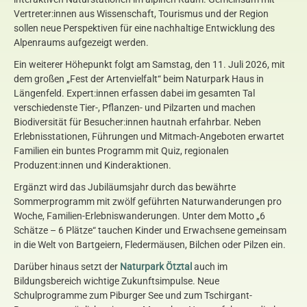
Vertreter:innen aus Wissenschaft, Tourismus und der Region
sollen neue Perspektiven für eine nachhaltige Entwicklung des
Alpenraums aufgezeigt werden.
Ein weiterer Höhepunkt folgt am Samstag, den 11. Juli 2026, mit
dem großen „Fest der Artenvielfalt“ beim Naturpark Haus in
Längenfeld. Expert:innen erfassen dabei im gesamten Tal
verschiedenste Tier-, Pflanzen- und Pilzarten und machen
Biodiversität für Besucher:innen hautnah erfahrbar. Neben
Erlebnisstationen, Führungen und Mitmach-Angeboten erwartet
Familien ein buntes Programm mit Quiz, regionalen
Produzent:innen und Kinderaktionen.
Ergänzt wird das Jubiläumsjahr durch das bewährte
Sommerprogramm mit zwölf geführten Naturwanderungen pro
Woche, Familien-Erlebniswanderungen. Unter dem Motto „6
Schätze – 6 Plätze“ tauchen Kinder und Erwachsene gemeinsam
in die Welt von Bartgeiern, Fledermäusen, Bilchen oder Pilzen ein.
Darüber hinaus setzt der
Naturpark Ötztal
auch im
Bildungsbereich wichtige Zukunftsimpulse. Neue
Schulprogramme zum Piburger See und zum Tschirgant-