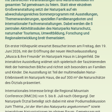
mit zahlreichen Veranstaltungen und Naturerlebnissen im
gesamten Tal gemeinsam zu feiern. Statt einer einzelnen
Großveranstaltung setzt der Naturpark auf ein
abwechslungsreiches Sommerprogramm mit Ausstellungen,
Themenwanderungen, speziellen Familienangeboten und
internationaler Fachveranstaltungen. Dabei werden die 5
zentralen Aktivitätssäulen des Naturparks Naturschutz,
naturnaher Tourismus, Umweltbildung, Forschung und
Regionalentwicklung breit thematisiert.
Ein erster Höhepunkt erwartet Besucher:innen am Freitag, den 19.
Juni 2026, mit der Eröffnung der neuen Wechselausstellung
„Musca & ihre Freunde“ im Naturpark Haus in Längenfeld. Die
interaktive Ausstellung widmet sich spielerisch der faszinierenden
Welt der heimischen Bilche und richtet sich besonders an Familien
und Kinder. Die Ausstellung ist Teil der multimedialen Natur-
Erlebniswelt im Naturpark Haus, die auf 300 m² die Naturschätze
des Ötztals präsentiert.
Internationales Interesse bringt die Regional Mountain
Conference (RMC26) von 5. bis 8. Juli nach Obergurgl. Der
Naturpark Ötztal beteiligt sich dabei mit einer Podiumsdiskussion
zum Thema „
Ist der Wert des Naturparks angekommen?
“ sowie
interaktiven Naturstationen im alpinen Raum. Gemeinsam mit