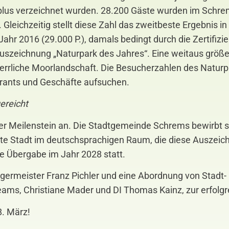
plus verzeichnet wurden. 28.200 Gäste wurden im Schre
 Gleichzeitig stellt diese Zahl das zweitbeste Ergebnis i
ahr 2016 (29.000 P.), damals bedingt durch die Zertifizi
r Auszeichnung „Naturpark des Jahres“. Eine weitaus gr
herrliche Moorlandschaft. Die Besucherzahlen des Naturp
urants und Geschäfte aufsuchen.
ereicht
er Meilenstein an. Die Stadtgemeinde Schrems bewirbt sic
rste Stadt im deutschsprachigen Raum, die diese Ausze
die Übergabe im Jahr 2028 statt.
rgermeister Franz Pichler und eine Abordnung von Stadt-
ms, Christiane Mader und DI Thomas Kainz, zur erfolgr
8. März!