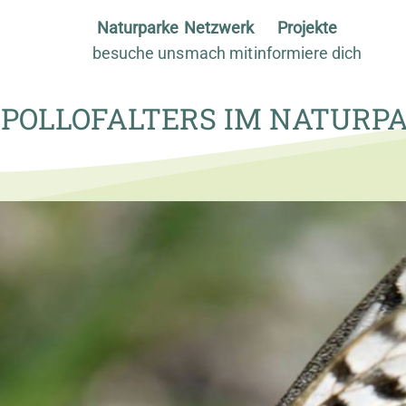
Naturparke
Netzwerk
Projekte
besuche uns
mach mit
informiere dich
APOLLOFALTERS IM NATURP