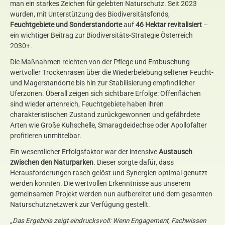
man ein starkes Zeichen für gelebten Naturschutz. Seit 2023
wurden, mit Unterstützung des Biodiversitätsfonds,
Feuchtgebiete und Sonderstandorte
auf
46 Hektar revitalisiert
–
ein wichtiger Beitrag zur Biodiversitäts-Strategie Österreich
2030+.
Die Maßnahmen reichten von der Pflege und Entbuschung
wertvoller Trockenrasen über die Wiederbelebung seltener Feucht-
und Magerstandorte bis hin zur Stabilisierung empfindlicher
Uferzonen. Überall zeigen sich sichtbare Erfolge: Offenflächen
sind wieder artenreich, Feuchtgebiete haben ihren
charakteristischen Zustand zurückgewonnen und gefährdete
Arten wie Große Kuhschelle, Smaragdeidechse oder Apollofalter
profitieren unmittelbar.
Ein wesentlicher Erfolgsfaktor war der intensive
Austausch
zwischen den Naturparken
. Dieser sorgte dafür, dass
Herausforderungen rasch gelöst und Synergien optimal genutzt
werden konnten. Die wertvollen Erkenntnisse aus unserem
gemeinsamen Projekt werden nun aufbereitet und dem gesamten
Naturschutznetzwerk zur Verfügung gestellt.
„Das Ergebnis zeigt eindrucksvoll: Wenn Engagement, Fachwissen