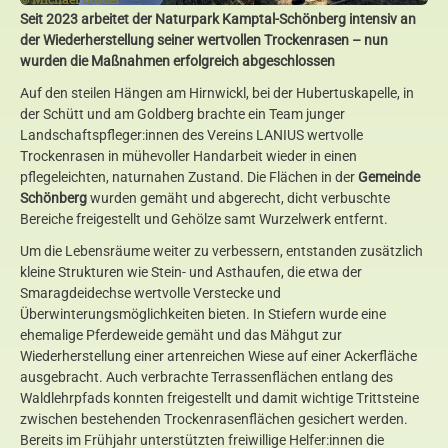
Seit 2023 arbeitet der Naturpark Kamptal-Schönberg intensiv an
der Wiederherstellung seiner wertvollen Trockenrasen – nun
wurden die Maßnahmen erfolgreich abgeschlossen
Auf den steilen Hängen am Hirnwickl, bei der Hubertuskapelle, in
der Schütt und am Goldberg brachte ein Team junger
Landschaftspfleger:innen des Vereins LANIUS wertvolle
Trockenrasen in mühevoller Handarbeit wieder in einen
pflegeleichten, naturnahen Zustand. Die Flächen in der
Gemeinde
Schönberg
wurden gemäht und abgerecht, dicht verbuschte
Bereiche freigestellt und Gehölze samt Wurzelwerk entfernt.
Um die Lebensräume weiter zu verbessern, entstanden zusätzlich
kleine Strukturen wie Stein- und Asthaufen, die etwa der
Smaragdeidechse wertvolle Verstecke und
Überwinterungsmöglichkeiten bieten. In Stiefern wurde eine
ehemalige Pferdeweide gemäht und das Mähgut zur
Wiederherstellung einer artenreichen Wiese auf einer Ackerfläche
ausgebracht. Auch verbrachte Terrassenflächen entlang des
Waldlehrpfads konnten freigestellt und damit wichtige Trittsteine
zwischen bestehenden Trockenrasenflächen gesichert werden.
Bereits im Frühjahr unterstützten freiwillige Helfer:innen die