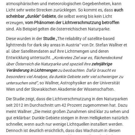
atmosphärischen und meteorologischen Gegebenheiten, kann
Licht sehr weite Strecken zurücklegen. So kommt es, dass
auch
scheinbar „dunkle“ Gebiete
, die selbst wenig bis kein Licht
erzeugen,
vom Phänomen der Lichtverschmutzung betroffen
sind. Als Beispiel gelten die österreichischen Naturparke.
Diese wurden in der
Studie
„The reliability of satellite-based
lighttrends for dark sky areas in Austria“ von Dr. Stefan Wallner et
al. über Satellitendaten auf ihre Lichtmengen und deren
Entwicklung untersucht.
„Konkretes Ziel war es, flächendeckend
über Österreich die Naturparke und speziell ihre
zehnjährige
Veränderung
in Lichtmengen
zu beobachten. Dafür braucht es
besonders viel Analyse, da dunkle Gebiete sehr viel schwieriger zu
untersuchen sind“
, so Wallner, Astrophysiker an der Universität
Wien und der Slowakischen Akademie der Wissenschaften.
Die Studie zeigt, dass die Lichtverschmutzung in den Naturparken
seit 2012 im Durchschnitt um 42 Prozent zugenommen hat. Dazu
meint Wallner: „Die meist großen Zunahmen sind klar zu sehen und
gut erklärbar: Dunkle Gebiete steigen in ihren Helligkeiten natürlich
schneller, wenn auch nur wenige Lichtquellen installiert werden.
Dennoch ist deutlich ersichtlich, dass das Wachstum in diesen