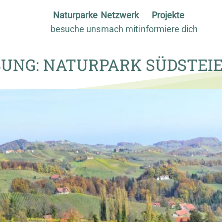
Naturparke
Netzwerk
Projekte
besuche uns
mach mit
informiere dich
BUNG: NATURPARK SÜDSTE