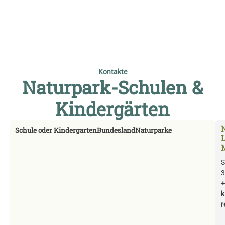
Kontakte
Naturpark-Schulen &
Kinder­gärten
Schule oder Kindergarten
Bundesland
Naturparke
S
3
+
k
r