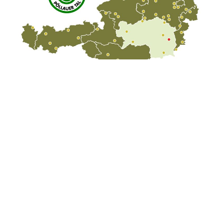
Fauna & Flora
Besonderheiten aus Tier- und Pflanzenwelt
Auf den artenreichen Streuobstwiesen des Naturparks gedeihen
die für die Region so typischen und landschaftsprägenden
Pöllauer Hirschbirnen g.U. (= geschützte Ursprungsbezeichnung).
Die Bäume dieser alten steirischen Birnensorte werden bis zu 16 m