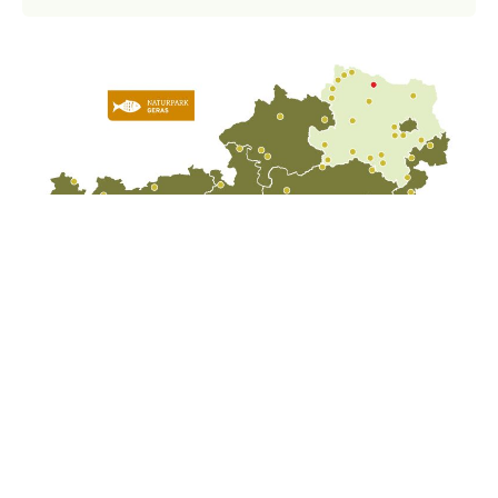
Fauna & Flora
Im Naturpark Geras sind verschiedene Säugetiere, Vögel und
Insekten
ebenso vorzufinden wie unterschiedlichste Gewächse.
Beispielsweise gedeiht hier die
Großblütige Königskerze
, ein bis zu