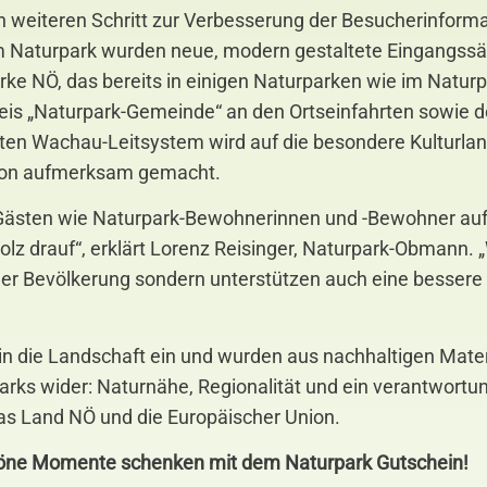
n weiteren Schritt zur Verbesserung der Besucherinforma
 Naturpark wurden neue, modern gestaltete Eingangssäul
rke NÖ, das bereits in einigen Naturparken wie im Natu
eis „Naturpark-Gemeinde“ an den Ortseinfahrten sowie d
lteten Wachau-Leitsystem wird auf die besondere Kulturl
gion aufmerksam gemacht.
Gästen wie Naturpark-Bewohnerinnen und -Bewohner auf d
lz drauf“, erklärt Lorenz Reisinger, Naturpark-Obmann. „W
 der Bevölkerung sondern unterstützen auch eine bessere
in die Landschaft ein und wurden aus nachhaltigen Mate
rparks wider: Naturnähe, Regionalität und ein verantwor
das Land NÖ und die Europäischer Union.
höne Momente schenken mit dem Naturpark Gutschein!