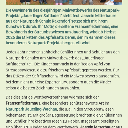
© Marktgemeinde Raxendorf
Die Gewinnerin des diesjährigen Malwettbewerbs des Naturpark-
Projekts „Jauerlinger Saftladen“ steht fest: Jasmin Mitterbauer
aus der Naturpark-Schule Raxendorf setzte sich mit ihrem
Kunstwerk durch. Ihr Motiv, die seltene Fransenfledermaus, eine
Bewohnerin der Streuobstwiesen am Jauerling, wird ab Herbst
2026 die Etiketten des Apfelsafts zieren, der im Rahmen dieses
besonderen Naturpark-Projekts hergestellt wird.
Jedes Jahr nehmen zahlreiche Schülerinnen und Schüler aus den
Naturpark-Schulen am Malwettbewerb des „Jauerlinger
Saftladens“ teil. Die Kinder sammeln in der Region Äpfel von
Streuobstwiesen, die zu frischem Apfelsaft gepresst werden. Für
das Etikett der Saftflaschen wird ein Malwettbewerb ausgerufen,
bei dem nicht nur eine Expertenjury, sondern auch die Kinder
selbst die besten Zeichnungen auswählen.
Das diesjährige Wettbewerbsthema widmete sich der
Fransenfledermaus
, eine besonders schützenswerte Art im
Naturpark Jauerling-Wachau
, die u.a. in den Streuobstwiesen
beheimatet ist. Mit großer Begeisterung brachten die Schülerinnen
und Schüler ihre kreativen Ideen zu Papier. Insgesamt beteiligten
sich über 370 Kinder an dem Wettbewerb.
Jasmin Mitterbauer
aus