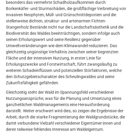
besonders das vermehrte Schadholzaufkommen durch
Borkenkäfer- und Sturmschäden, die großflächige Verbreitung von
invasiven Neophyten, Müll- und Grünschnittdeponien und die
stellenweise dichten, struktur- und artenarmen Fichten-
Stangenholz Bestände nicht nur die Landschaftsästhetik und die
Biodiversität des Waldes beeinträchtigen, sondern infolge auch
seinen Erholungswert und seine Resilienz gegenüber
Umweltveränderungen wie dem Klimawandel reduzieren. Das
gleichzeitig ungünstige Verhältnis zwischen seiner begrenzten
Fläche und der intensiven Nutzung, in erster Linie für
Erholungszwecke und Forstwirtschaft, führt zwangsläufig zu
weiteren Schadeinflüssen und potenziellen Störfaktoren, welche
den Schutzgebietscharakter des Scheulingwaldes und seine
Zukunftsfähigkeit gefährden.
Gleichzeitig steht der Wald im Spannungsfeld verschiedener
Nutzungsansprüche, was für die Planung und Umsetzung eines
ganzheitlichen Waldmanagements eine Herausforderung
darstellt. Weiter erschwert wird dies, so zeigen die Ergebnisse der
Arbeit, durch die starke Fragmentierung der Waldgrundstücke, die
damit verbundene Vielzahl verschiedener Eigentümer:innen und
deren teilweise fehlendes Interesse am Waldeigentum.