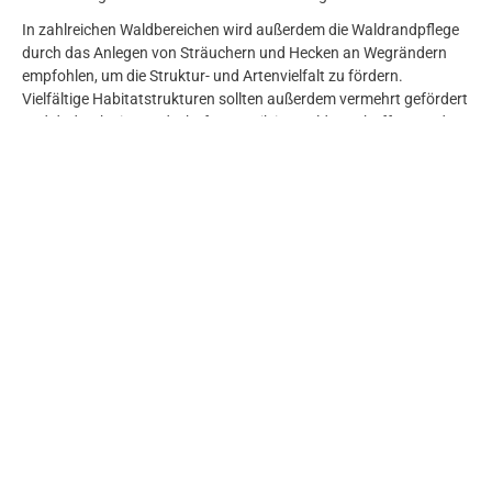
In zahlreichen Waldbereichen wird außerdem die Waldrandpflege
durch das Anlegen von Sträuchern und Hecken an Wegrändern
empfohlen, um die Struktur- und Artenvielfalt zu fördern.
Vielfältige Habitatstrukturen sollten außerdem vermehrt gefördert
und dadurch ein Landschaftsmosaik im Wald geschaffen werden.
Viele Waldbereiche erfordern zudem eine stärkere Durchforstung
und Jungwuchspflege, wodurch die Naturverjüngung und das
Wachstum verschiedenartiger Bäume gefördert werden. Auch die
Stabilität, Vitalität und Qualität von Beständen werden hierdurch
gestärkt. Des Weiteren wird für einige Waldbereiche empfohlen,
dass ein gezieltes Neophyten-Management umgesetzt wird, um
der raschen Ausbreitung von invasiven, konkurrenzstarken
Pflanzenarten entgegenzuwirken und so die langfristige
Verdrängung heimischer Arten zu verhindern. Um den
Erholungswert des Scheulingwaldes zu steigern, sollten
Infrastrukturelemente saniert und gepflegt werden und auch
zukünftig durch eine geringe Ausstattung mit baulichen
Elementen die weitgehende Naturbelassenheit für Besucher
erhalten bleiben. Eine weitere Empfehlung sieht vor, dass sowohl
Grünschnittablagerungen als auch der illegale Mountainbike-Trail
entfernt werden sollten, um weitere Schadeinflüsse und die