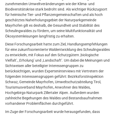
zunehmenden Umweltveränderungen wie der Klima- und
Biodiversitätskrise stark bedroht sind. Als wichtiger Rückzugsort
für heimische Tier- und Pflanzengemeinschaften und als hoch
geschätztes Naherholungsgebiet der Naturparkgemeinde
Mayrhofen gilt es deshalb, die Gesundheit und Stabilität des
Scheulingwaldes zu fördern, um seine Multifunktionalität und
Ökosystemleisungen langfristig zu erhalten.
Diese Forschungsarbeit hatte zum Ziel, Handlungsempfehlungen
für eine zukunftsorientierte Waldentwicklung des Scheulingwaldes
zu entwickeln, mit Fokus auf den Schutzgütern ‚biologische
Vielfalt’, ‚Erholung’ und ‚Landschaft’. Um dabei die Meinungen und
Sichtweisen aller beteiligter Interessengruppen zu
berücksichtigen, wurden Experteninterviews mit Vertretern der
folgenden Interessensgruppen geführt: Bezirksforstinspektion
Schwaz, Gemeinde Mayrhofen, Umweltschutzabteilung Tirol,
Tourismusverband Mayrhofen, Anwohner des Waldes,
Hochgebirgs-Naturpark Zillertaler Alpen. Außerdem wurden
zahlreiche Begehungen des Waldes und Bestandsaufnahmen
vorhandener Problemflächen durchgeführt.
Im Zuge der Forschungsarbeit wurde herausgefunden, dass