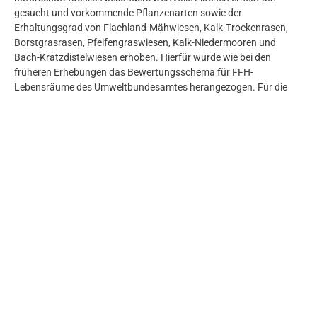
gesucht und vorkommende Pflanzenarten sowie der
Erhaltungsgrad von Flachland-Mähwiesen, Kalk-Trockenrasen,
Borstgrasrasen, Pfeifengraswiesen, Kalk-Niedermooren und
Bach-Kratzdistelwiesen erhoben. Hierfür wurde wie bei den
früheren Erhebungen das Bewertungsschema für FFH-
Lebensräume des Umweltbundesamtes herangezogen. Für die
nicht zu den FFH-Lebensraumtypen zählenden Bach-
Kratzdistelwiesen wurde ein daran angelehntes
Bewertungsschema erstellt.
Ergebnisse
Die Auswertungen im Rahmen dieser Masterarbeit zeigten, dass
sich insbesondere der Erhaltungsgrad von Kalk-Niedermooren
deutlich verschlechtert hat. Manche Flächen, die einst den
Borstgrasrasen, Bach-Kratzdistelwiesen und Kalk-Niedermooren
zugerechnet wurden, können heute nicht mehr entsprechend
eingestuft werden. Infolge der Zerstörung einzelner Wiesen muss
das lokale Erlöschen von Beständen gefährdeter Pflanzenarten
angenommen werden. Bei Kalk-Trockenrasen, Pfeifengraswiesen
und Flachland-Mähwiesen kam es hingegen nur zu geringfügigen
Veränderungen des Erhaltungsgrades.