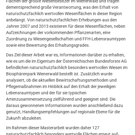
Flächen der größte Wiesen­besitzer im Wienerwald und tragen
dementsprechend große Verantwortung, was den Erhalt von
naturschutzfachlich wertvollen Wiesenflächen in dieser Region
anbelangt. Von naturschutzfachlichen Erhebungen aus den
Jahren 2007 und 2013 existieren für diese Wiesenflächen, neben
Aufzeichnungen der vorkommenden Pflanzenarten, eine
Zuordnung zu Wiesengesell­schaften und FFH-Lebensraumtypen
sowie eine Bewertung des Erhaltungsgrades.
Das Ziel dieser Arbeit war es, Informationen darüber zu erhalten,
wie es um die im Eigentum der Österreichischen Bundesforste AG
befindlichen naturschutzfachlich besonders wertvollen Wiesen im
Biosphärenpark Wiener­wald bestellt ist. Zusätzlich wurde
analysiert, ob die aktuellen Bewirtschaftungs­methoden und
Pflegemaßnahmen im Hinblick auf den Erhalt der jeweiligen
Lebensraum­typen und der für sie typischen
Artenzusammensetzung zielführend und geeignet sind. Die
daraus gewonnenen Informationen wurden anschließend dazu
genutzt, Handlungsempfehlungen auf regionale Ebene für die
Zukunft abzuleiten.
Im Rahmen dieser Masterarbeit wurden daher 127
naturschutzfachlich besonders wertvolle Flächen erneut auf­