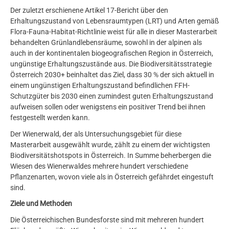
Der zuletzt erschienene Artikel 17-Bericht über den
Erhaltungszustand von Lebensraum­typen (LRT) und Arten gemäß
Flora-Fauna-Habitat-Richtlinie weist für alle in dieser Master­arbeit
behandelten Grünlandlebensräume, sowohl in der alpinen als
auch in der kontinentalen bio­geografischen Region in Österreich,
ungünstige Erhaltungszustände aus. Die Biodiversitätsstrategie
Österreich 2030+ beinhaltet das Ziel, dass 30 % der sich aktuell in
einem ungünstigen Erhaltungszustand befindlichen FFH-
Schutzgüter bis 2030 einen zumindest guten Erhaltungszustand
aufweisen sollen oder wenigstens ein positiver Trend bei ihnen
festgestellt werden kann.
Der Wienerwald, der als Untersuchungsgebiet für diese
Masterarbeit ausgewählt wurde, zählt zu einem der wichtigsten
Biodiversitätshotspots in Österreich. In Summe beherbergen die
Wiesen des Wienerwaldes mehrere hundert verschiedene
Pflanzenarten, wovon viele als in Österreich gefährdet eingestuft
sind.
Ziele und Methoden
Die Österreichischen Bundesforste sind mit mehreren hundert