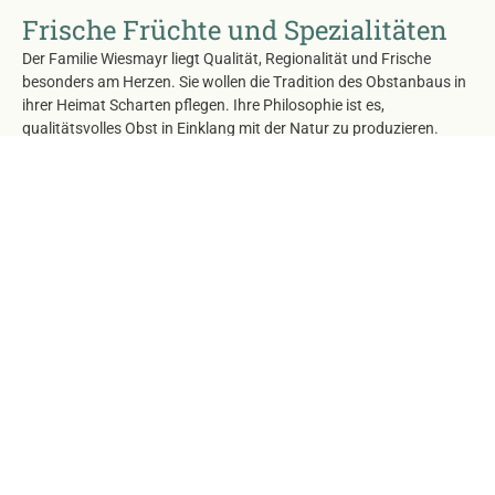
Frische Früchte und Spezialitäten
Der Familie Wiesmayr liegt Qualität, Regionalität und Frische
besonders am Herzen. Sie wollen die Tradition des Obstanbaus in
ihrer Heimat Scharten pflegen. Ihre Philosophie ist es,
qualitätsvolles Obst in Einklang mit der Natur zu produzieren.
Besonders wichtig ist uns, dass unser Obst frisch angeboten wird.
Bei uns werden nur wirklich reife Früchte gepflückt sodass Sie ihr
volles Aroma entwickeln.
Ganz unter dem Motto: Am Meindlhumerhof in Scharten ist gut
Kirschen essen!
Öffungszeiten Mo-Sa: 08:00-19:00
So: 10:00-19:00