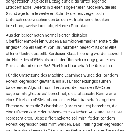
dargestellten Objekte in Bezug auf die darunter liegende
Erdoberfläche. Bereits in diesen abgeleiteten Modellen, die als
Grundlage für alle weiteren Schritte dienen, zeigen sich
Unterschiede zwischen den beiden Aufnahmemethodiken
beziehungsweise ihren abgeleiteten Produkten.
Aus den berechneten normalisierten digitalen
Oberflächenmodellen wurden Baumkronenmasken erstellt, die
angeben, ob ein Gebiet von Baumkronen bedeckt ist oder eine
offene Fläche darstellt. Bei dieser Klassifizierung wurden sowohl
die Höhe des nDSMs als auch der Überschirmungsgrad eines
Pixels anhand seiner 3×3 Pixel Nachbarschaft berücksichtigt.
Für die Umsetzung des Machine Learnings wurde der Random
Forest Regression gewählt, ein auf Entscheidungsbäumen
basierender Algorithmus. Hierzu wurden aus den IM-Daten
sogenannte „Features“ berechnet, die statistische Kennwerte
eines Pixels im nDSM anhand seiner Nachbarschaft angeben.
Ebenso wurden die Zielvariablen (target values) berechnet, die
eine Differenzkarte der Höhenwerte zwischen ALS- und IM-nDSM
repräsentieren. Diese Differenzkarte soll mithilfe der Random
Forest Regression bestimmt werden. Das Training der Regression
wurde anhand eines 2×2 km großen Gebiets im Lainzer Tiergarten