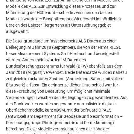
Erkundung von Ansätzen zur Annäherung der IM-Modelle an die
Modelle des ALS. Zur Entwicklung dieses Prozesses und zur
Minimierung der Höhenunterschiede zwischen den beiden
Modellen wurde der Biosphärenpark Wienerwald im nördlichen
Bereich des Lainzer Tiergartens als Untersuchungsgebiet
ausgewählt.
Die Datengrundlage umfasst einerseits ALS-Daten aus einer
Befliegung im Jahr 2018 (September), die von der Firma RIEGL
Laser Measurement Systems GmbH erfasst und bereitgestellt
wurden. Andererseits wurden IM-Daten des
Bundesforschungszentrums für Wald (BFW) ebenfalls aus dem
Jahr 2018 (August) verwendet. Beide Datensätze wurden nahezu
zeitgleich im belaubten Zustand (Anmerkung: Bäume mit vollem
Blattwerk) erfasst. Ein geringer zeitlicher Unterschied war für
diese Forschung von Bedeutung, um möglichst minimale
Veränderungen zwischen den Befliegungen zu gewährleisten. Aus
den Punktwolken wurden sogenannte normalisierte digitale
Oberflächenmodelle, kurz nDSM, mit der Software OPALS
(entwickelt am Department für Geodäsie und Geoinformation –
Forschungsgruppe Photogrammetrie und Fernerkundung)
berechnet. Diese Modelle veranschaulichen die Höhe der