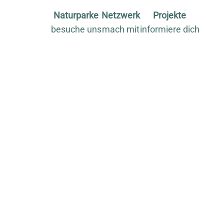
Naturparke
Netzwerk
Projekte
besuche uns
mach mit
informiere dich