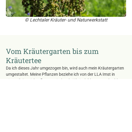
© Lechtaler Kräuter- und Naturwerkstatt
Vom Kräutergarten bis zum
Kräutertee
Da ich dieses Jahr umgezogen bin, wird auch mein Kräutergarten
umgestaltet. Meine Pflanzen beziehe ich von der LLA Imst in
Bioqualität. Viele Pflanzen sind mehrjährig, bilden so auch Ableger
oder samen sich aus. Sucht sich eine Heilpflanze selbst den
Standort aus, hat sie intensivere Inhaltstoffe und ist kräftiger im
Wachstum. Auch Unkräuter sind bei mir herzlich willkommen.
Diese ernte und verarbeite ich in Kräutersalz, Essig, Öl, Tee,
Marmeladen, Zucker, Sirup, Salben und Tinkturen.
Mein Leitsatz: „Dem Betrübten ist jede Blume ein Unkraut und dem
Fröhlichen ist jedes Unkraut eine Blume.“ (Autor mir unbekannt)