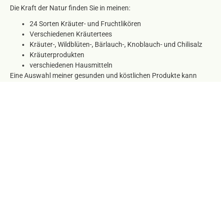
Die Kraft der Natur finden Sie in meinen:
24 Sorten Kräuter- und Fruchtlikören
Verschiedenen Kräutertees
Kräuter-, Wildblüten-, Bärlauch-, Knoblauch- und Chilisalz
Kräuterprodukten
verschiedenen Hausmitteln
Eine Auswahl meiner gesunden und köstlichen Produkte kann
man auch gerne verschenken. GENUSSBOXEN gibt es in den
verschiedensten Varianten. Damit kann man seinen Lieben eine
Freude machen.
Einen Teil meiner Produkte gibt es regional in verschiedenen Läden
und im Naturparkbüro „Obst-Hügel-Land“ zu kaufen.
Selbstverständlich ist das gesamte Angebot ebenfalls bei mir zu
Hause erhältlich. Gerne versende ich auch meine Produkte zu
Ihnen nach Hause.
Auf diesem Wege auch einen großen Dank an die
Geschäftsführung des Naturparks „Obst-Hügel-Land“ DI Silber
Rainer und Mag. Hollnsteiner Siegried für ihre Unterstützung.