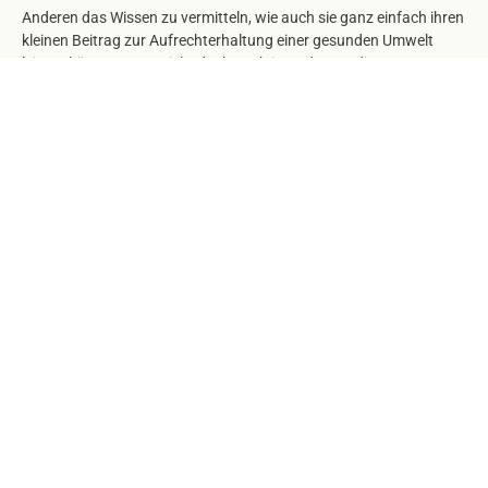
Anderen das Wissen zu vermitteln, wie auch sie ganz einfach ihren
kleinen Beitrag zur Aufrechterhaltung einer gesunden Umwelt
leisten können – um nicht doch noch irgendwann die Prognose
Albert Einsteins „Wenn die Biene von der Erde verschwindet, dann
hat auch der Mensch nur noch vier Jahre zu leben.“ erfüllt zu
sehen. All das und viel Interessantes mehr bieten wir Besuchern
unserer Bienentouren – das sind individuell zu vereinbarende
„Bienenführungen“ für Gruppen ab 10 Personen jeden Alters. Das
Programm einer Bienentour beinhaltet Theorie und Praxis rund
um das Thema „Biene“.