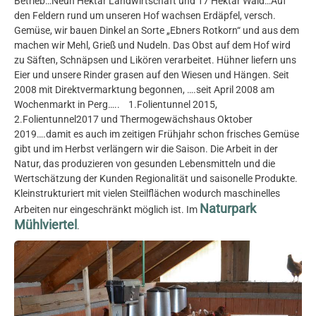
Betrieb…Neun Hektar Landwirtschaft und 17 Hektar Wald…Auf
den Feldern rund um unseren Hof wachsen Erdäpfel, versch.
Gemüse, wir bauen Dinkel an Sorte „Ebners Rotkorn“ und aus dem
machen wir Mehl, Grieß und Nudeln. Das Obst auf dem Hof wird
zu Säften, Schnäpsen und Likören verarbeitet. Hühner liefern uns
Eier und unsere Rinder grasen auf den Wiesen und Hängen. Seit
2008 mit Direktvermarktung begonnen, ….seit April 2008 am
Wochenmarkt in Perg….. 1.Folientunnel 2015,
2.Folientunnel2017 und Thermogewächshaus Oktober
2019….damit es auch im zeitigen Frühjahr schon frisches Gemüse
gibt und im Herbst verlängern wir die Saison. Die Arbeit in der
Natur, das produzieren von gesunden Lebensmitteln und die
Wertschätzung der Kunden Regionalität und saisonelle Produkte.
Kleinstrukturiert mit vielen Steilflächen wodurch maschinelles
Naturpark
Arbeiten nur eingeschränkt möglich ist. Im
Mühlviertel
.