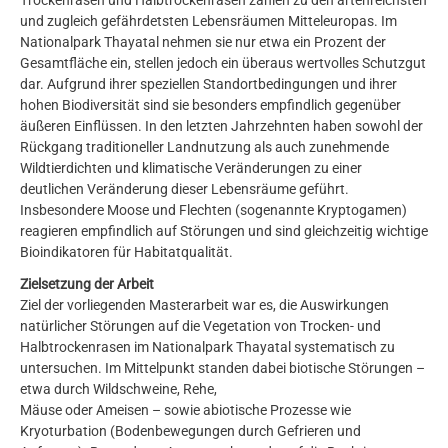
Trockenrasen und Halbtrockenrasen zählen zu den artenreichsten
und zugleich gefährdetsten Lebensräumen Mitteleuropas. Im
Nationalpark Thayatal nehmen sie nur etwa ein Prozent der
Gesamtfläche ein, stellen jedoch ein überaus wertvolles Schutzgut
dar. Aufgrund ihrer speziellen Standortbedingungen und ihrer
hohen Biodiversität sind sie besonders empfindlich gegenüber
äußeren Einflüssen. In den letzten Jahrzehnten haben sowohl der
Rückgang traditioneller Landnutzung als auch zunehmende
Wildtierdichten und klimatische Veränderungen zu einer
deutlichen Veränderung dieser Lebensräume geführt.
Insbesondere Moose und Flechten (sogenannte Kryptogamen)
reagieren empfindlich auf Störungen und sind gleichzeitig wichtige
Bioindikatoren für Habitatqualität.
Zielsetzung der Arbeit
Ziel der vorliegenden Masterarbeit war es, die Auswirkungen
natürlicher Störungen auf die Vegetation von Trocken- und
Halbtrockenrasen im Nationalpark Thayatal systematisch zu
untersuchen. Im Mittelpunkt standen dabei biotische Störungen –
etwa durch Wildschweine, Rehe,
Mäuse oder Ameisen – sowie abiotische Prozesse wie
Kryoturbation (Bodenbewegungen durch Gefrieren und