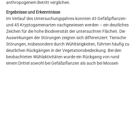
anthropogenem Betritt verglichen.
Ergebnisse und Erkenntnisse
Im Verlauf des Untersuchungsjahres konnten 43 Gefäßpflanzen-
und 45 Kryptogamenarten nachgewiesen werden – ein deutliches
Zeichen für die hohe Biodiversität der untersuchten Flächen. Die
Auswirkungen der Störungen zeigten sich differenziert: Tierische
Störungen, insbesondere durch Wühltätigkeiten, führten häufig zu
deutlichen Rückgängen in der Vegetationsbedeckung. Bei den
beobachteten Wühlaktivitäten wurde ein Rückgang von rund
einem Drittel sowohl bei Gefäßpflanzen als auch bei Moosen
festgestellt. Witterungsbedingte Störungen wie Kryoturbation
hatten hingegen oftmals neutrale oder sogar positive Effekte. In
mehreren betroffenen Flächen nahm die Vegetationsbedeckung
nach frostbedingten Bodenbewegungen zu. Die Analyse der
Sporengrößen ergab, dass in gestörten Flächen vor allem
Moosarten mit kleinen Sporen dominieren – ein Hinweis auf deren
größere Mobilität und Fähigkeit zur schnellen Wiederbesiedlung.
Die Studie zeigt, dass natürliche Störungen keine rein negativen
Einflüsse darstellen, sondern vielmehr wichtige Impulse für die
Vegetationsdynamik liefern können. Die Reaktion der Vegetation
war dabei stark abhängig von Art, Intensität und Zeitpunkt der