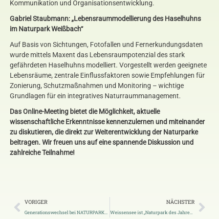
Kommunikation und Organisationsentwicklung.
Gabriel Staubmann: „Lebensraummodellierung des Haselhuhns
im Naturpark
Weißbach“
Auf Basis von Sichtungen, Fotofallen und Fernerkundungsdaten
wurde mittels Maxent das Lebensraumpotenzial des stark
gefährdeten Haselhuhns modelliert. Vorgestellt werden geeignete
Lebensräume, zentrale Einflussfaktoren sowie Empfehlungen für
Zonierung, Schutzmaßnahmen und Monitoring – wichtige
Grundlagen für ein integratives Naturraummanagement.
Das Online-Meeting bietet die Möglichkeit, aktuelle
wissenschaftliche Erkenntnisse kennenzulernen und miteinander
zu diskutieren, die direkt zur Weiterentwicklung der Naturparke
beitragen. Wir freuen uns auf eine spannende Diskussion und
zahlreiche Teilnahme!
VORIGER
NÄCHSTER
Generationswechsel bei NATURPARKE STEIERMARK – Matthias Rode übernimmt Geschäftsführung
Weissensee ist „Naturpark des Jahres 2026“