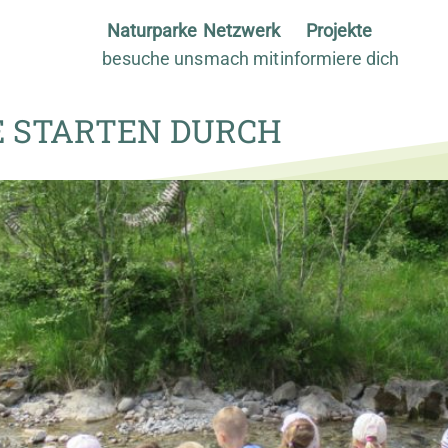
Naturparke
Netzwerk
Projekte
besuche uns
mach mit
informiere dich
E STARTEN DURCH