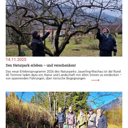
14.11.2025
Den Naturpark erleben – und verschenken!
Das neue Erlebnisprogramm 2026 des Naturparks Jauerling-Wachau ist da! Rund
40 Termine laden dazu ein, Natur und Landschaft mit allen Sinnen zu entdecken –
von spannenden Führungen, über tierische Begegnungen