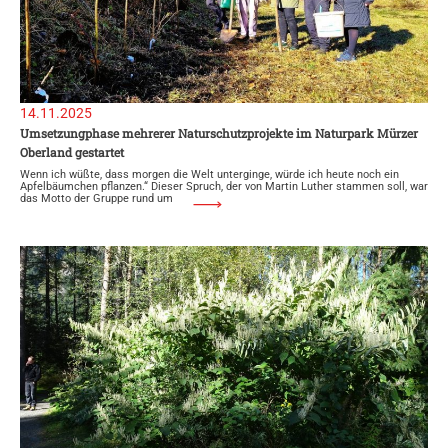
14.11.2025
Umsetzungphase mehrerer Naturschutzprojekte im Naturpark Mürzer
Oberland gestartet
Wenn ich wüßte, dass morgen die Welt unterginge, würde ich heute noch ein
Apfelbäumchen pflanzen.“ Dieser Spruch, der von Martin Luther stammen soll, war
das Motto der Gruppe rund um